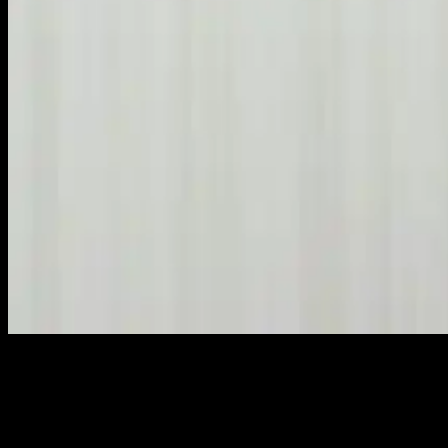
IMG 20220401 WA0040
TOBOALI, KABARBABEL.COM – Bupati Bangka Selatan Riza
Herdavid mengajak seluruh masyarakat agar menyambut datangnya
Bulan Suci Ramadhan 1443 H dengan penuh suka cita dan penuh
rasa syukur atas segala nikmat yang dilimpahkan Allah SWT.