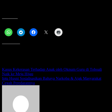
Marhaban ya Ramadhan 1443 Hijriyah, mari saling memaafkan dan
meningkatkan ketaqwaan kita kepada Allah SWT,” ujar Riza
Herdavid.(dev)
Bagikan ini:
Menyukai ini:
Navigasi
Kasus Kekerasan Terhadap Anak oleh Oknum Guru di Toboali
Naik ke Meja Hijau
pos
Iptu Husni Sosialisasikan Bahaya Narkoba & Ajak Masyarakat
Cegah Peredarannya