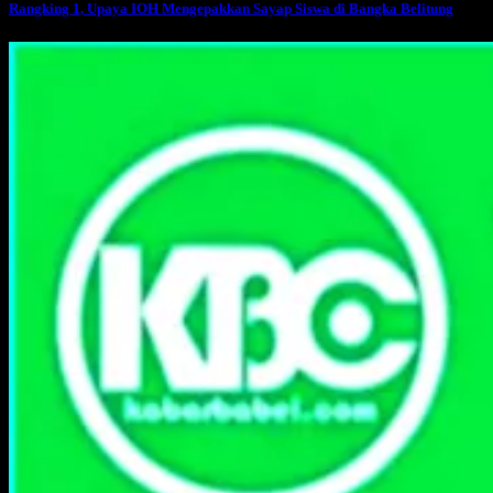
Rangking 1, Upaya IOH Mengepakkan Sayap Siswa di Bangka Belitung