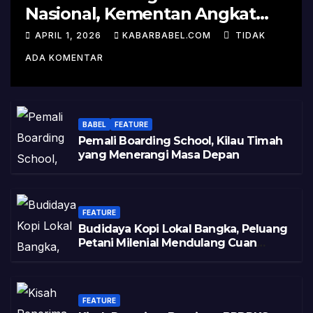
Nasional, Kementan Angkat
Kisah Sukses Pelepasan
APRIL 1, 2026
KABARBABEL.COM
TIDAK
Varietas
ADA KOMENTAR
BABEL
FEATURE
Pemali Boarding School, Kilau Timah
yang Menerangi Masa Depan
FEATURE
Budidaya Kopi Lokal Bangka, Peluang
Petani Milenial Mendulang Cuan
Pasca Tambang
FEATURE