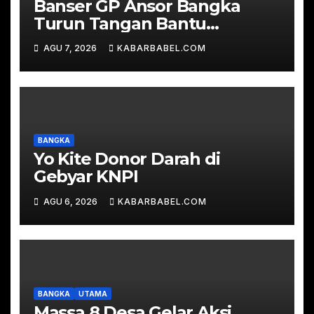
Banser GP Ansor Bangka
Turun Tangan Bantu
Padamkan Karhutla di Hutan
AGU 7, 2026
KABARBABEL.COM
Desa Mapur
BANGKA
Yo Kite Donor Darah di
Gebyar KNPI
AGU 6, 2026
KABARBABEL.COM
BANGKA
UTAMA
Massa 8 Desa Gelar Aksi