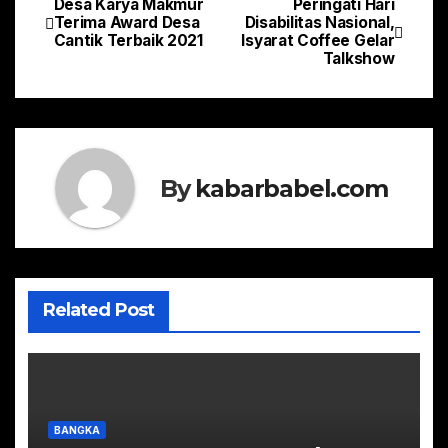
Desa Karya Makmur
Peringati Hari
Navigasi
Terima Award Desa
Disabilitas Nasional,
Cantik Terbaik 2021
Isyarat Coffee Gelar
pos
Talkshow
By
kabarbabel.com
Related Post
BANGKA