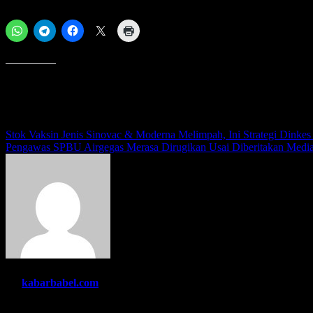
Bagikan ini:
Menyukai ini:
Navigasi
Stok Vaksin Jenis Sinovac & Moderna Melimpah, Ini Strategi Dinkes 
Pengawas SPBU Airgegas Merasa Dirugikan Usai Diberitakan Media
pos
By
kabarbabel.com
Related Post