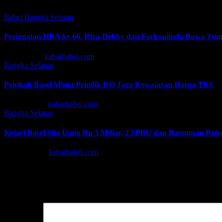
Babel
Bangka Selatan
Peringatan HBA ke-66, Riza-Debby dan Forkopimda Bawa Tum
Jul 22, 2026
kabarbabel.com
Bangka Selatan
Pemkab Basel Minta Pemilik DO Jaga Kewajaran Harga TBS
Mei 13, 2026
kabarbabel.com
Bangka Selatan
Kejari Basel Sita Uang Rp 3 Miliar, 2 SPBU dan Bangunan Ru
Mar 31, 2026
kabarbabel.com
Tinggalkan Balasan
Alamat email Anda tidak akan dipublikasikan.
Ruas yang wajib ditan