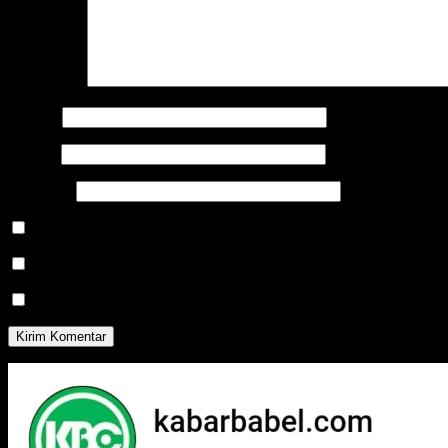
Komentar
*
Nama
*
Email
*
Situs Web
Simpan nama, email, dan situs web saya pada peramban ini untuk
Beritahu saya akan tindak lanjut komentar melalui surel.
Beritahu saya akan tulisan baru melalui surel.