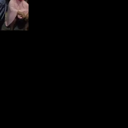
IMG 20211130 WA0087
u hamil di Kabupaten Bangka Selatan (Basel), Provinsi Kepulauan
nya masih terendah terus mengalami peningkatan dan persentasenya su
0 persen,” ucap Kepala Dinas Kesehatan, Pengendalian Penduduk dan 
053 dosis dengan persentase 67.35 persen. Sementara untuk dosis kedua
.34 persen 11.083 dosis, total sasaran 21.329 dosis,” ucapnya.
pertama 66.28 persen atau 72.750 dosis pertama dosis kedua 30.20 pers
rus membuka gerai hingga ke desa desa dan mengajak perangkat desa b