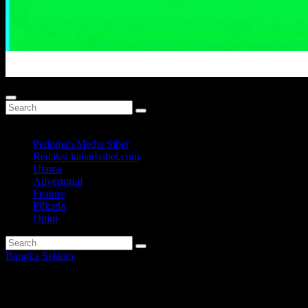
Portal Berita Masa Kini
Pedoman Media Siber
Redaksi kabarbabel.com
Utama
Advertorial
Feature
Pilkada
Opini
Bangka Selatan
Terbaru, Ini Persentase Capaia