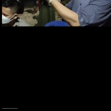
TOBOALI, KABARBABEL.COM – Capaian vaksinasi Covid-19 untuk ib
pada Senin (30/11) kemarin.
Namun demikian, untuk masyarakat lanjut usia (Lansia) yang sebelum
“Kami akan kejar capaiannya hingga lansia di Basel bisa tembus 10
(30/11).
Supriyadi mengatakan, total vakinasi di tahap pertama mencapai 105.
vaksinasi Covid-19.
“Remaja 15.839 dosis atau 74.26 persen dosis pertama, dosis kedua 55
Sedangkan, untuk masyarakat umum capaian vaksinasi Covid-19 dosis 
“Untuk mengejar target 80 persen di akhir tahun 2021 ini, kami te
vaksinasi,” ungkapnya.(dev)