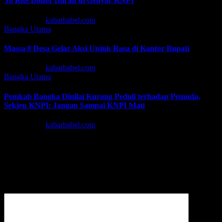
Yo Kite Donor Darah di Gebyar KNPI
Agu 6, 2026
kabarbabel.com
Bangka
Utama
Massa 8 Desa Gelar Aksi Unjuk Rasa di Kantor Bupati
Agu 6, 2026
kabarbabel.com
Bangka
Utama
Pemkab Bangka Dinilai Kurang Peduli terhadap Pemuda,
Sekjen KNPI: Jangan Sampai KNPI Mati
Agu 5, 2026
kabarbabel.com
Tinggalkan Balasan
Alamat email Anda tidak akan dipublikasikan.
Ruas yang wajib
ditandai
*
Komentar
*