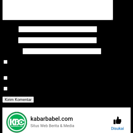
Nama
*
Email
*
Situs Web
Simpan nama, email, dan situs web saya pada peramban ini
untuk komentar saya berikutnya.
Beritahu saya akan tindak lanjut komentar melalui surel.
Beritahu saya akan tulisan baru melalui surel.