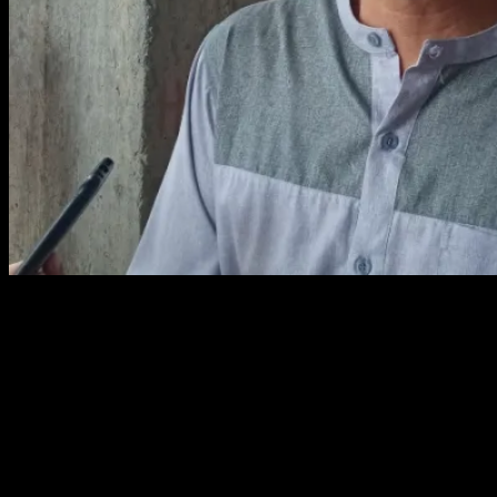
Kepala Dinas (Kadis) Pangan dan Pertanian Kabupaten Bangka,
Elius Gani. Foto : Hairul/KABARBABEL.com
SUNGAILIAT, KABARBABEL.COM – Kepala Dinas Pertanian
dan Pangan Kabupaten Bangka Elius Gani memastikan jika hewan
kurban yang sehat akan dipasang label oleh tim kesehatan hewan.
Dikatakan dia, tim sudah melakukan pemeriksaan hewan sebelum
dipotong atau Ante-mortem. Hal ini berguna mencegah pemotongan
hewan yang secara nyata menunjukkan gejala klinis penyakit hewan
menular dan zoonosis atau tanda-tanda yang menyimpang.