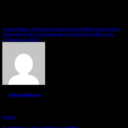
Menyukai ini:
Navigasi
Wabup Bangka Syahbudin Ungkap Desa Miliki Peranan Penting
Polres Bangka Beri Makanan dan Suplemen Bagi Masyarakat
pos
Terdampak Covid-19
By
kabarbabel.com
Related Post
Bangka