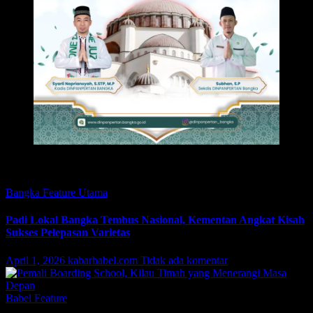
Featured
Bangka
Feature
Utama
Padi Lokal Bangka Tembus Nasional, Kementan Angkat Kisah
Sukses Pelepasan Varietas
April 1, 2026
kabarbabel.com
Tidak ada komentar
Babel
Feature