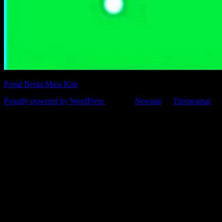
Portal Berita Masa Kini
Proudly powered by WordPress
|
Theme:
Newsup
by
Themeansar
.