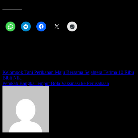
tetap menggunakan masker,” tutupnya.
Bagikan ini:
Menyukai ini:
Navigasi
Kelompok Tani Perikanan Maju Bersama Sejahtera Terima 10 Ribu
Bibit Nila
pos
Pemkab Bangka Jemput Bola Vaksinasi ke Perusahaan