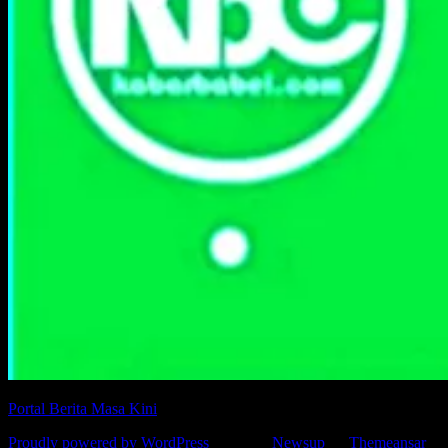
Portal Berita Masa Kini
Proudly powered by WordPress
|
Theme:
Newsup
by
Themeansar
.