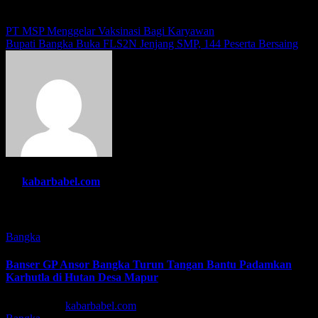
Navigasi
PT MSP Menggelar Vaksinasi Bagi Karyawan
Bupati Bangka Buka FLS2N Jenjang SMP, 144 Peserta Bersaing
pos
By
kabarbabel.com
Related Post
Bangka
Banser GP Ansor Bangka Turun Tangan Bantu Padamkan
Karhutla di Hutan Desa Mapur
Agu 7, 2026
kabarbabel.com