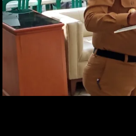
Bupati Bangka Mulkan menyampaikan sambutan di PT MSP. Foto :
Hairul/KABARBABEL.com
SUNGAILIAT, KABARBABEL.COM – Pemerintah Kabupaten
Bangka melakukan jemput bola untuk memvaksin karyawan
perusahaan. Baik itu perusahaan pertambangan hingga perkebunan
sawit.