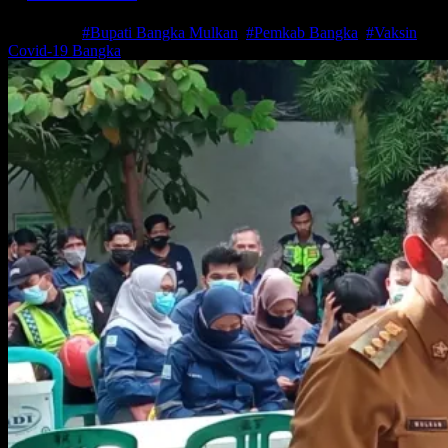
Jul 6, 2021
#Bupati Bangka Mulkan
,
#Pemkab Bangka
,
#Vaksin
Covid-19 Bangka