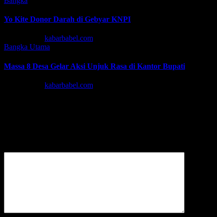
Bangka
Yo Kite Donor Darah di Gebyar KNPI
Agu 6, 2026
kabarbabel.com
Bangka
Utama
Massa 8 Desa Gelar Aksi Unjuk Rasa di Kantor Bupati
Agu 6, 2026
kabarbabel.com
Tinggalkan Balasan
Alamat email Anda tidak akan dipublikasikan.
Ruas yang wajib
ditandai
*
Komentar
*