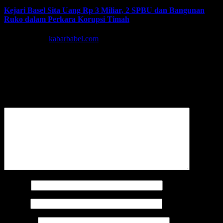
Kejari Basel Sita Uang Rp 3 Miliar, 2 SPBU dan Bangunan
Ruko dalam Perkara Korupsi Timah
Mar 31, 2026
kabarbabel.com
Tinggalkan Balasan
Alamat email Anda tidak akan dipublikasikan.
Ruas yang wajib
ditandai
*
Komentar
*
Nama
*
Email
*
Situs Web