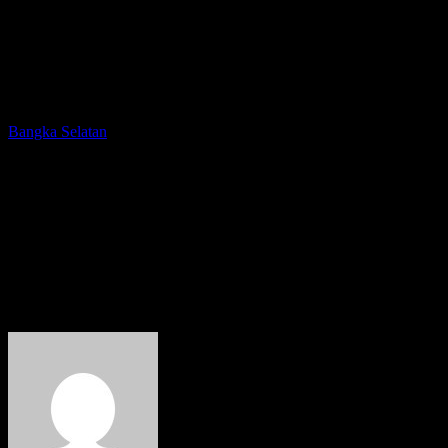
Bangka Selatan
Gubernur Erzaldi Resmikan
Masjid Al-Ikhlas Toboali
dalam Momentum Peringatan
Isra Mi’raj