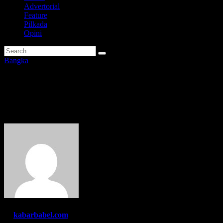
Advertorial
Feature
Pilkada
Opini
Bangka
12 Orang Ikuti Seleksi Ketua
BAZNAS Bangka
By
kabarbabel.com