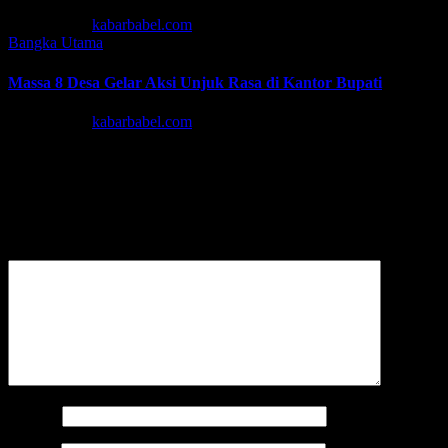
Agu 6, 2026
kabarbabel.com
Bangka
Utama
Massa 8 Desa Gelar Aksi Unjuk Rasa di Kantor Bupati
Agu 6, 2026
kabarbabel.com
Tinggalkan Balasan
Alamat email Anda tidak akan dipublikasikan.
Ruas yang wajib
ditandai
*
Komentar
*
Nama
*