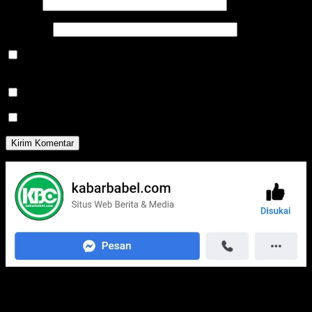
Email
*
Situs Web
Simpan nama, email, dan situs web saya pada peramban ini
untuk komentar saya berikutnya.
Beritahu saya akan tindak lanjut komentar melalui surel.
Beritahu saya akan tulisan baru melalui surel.
Media Jaringan Kami: