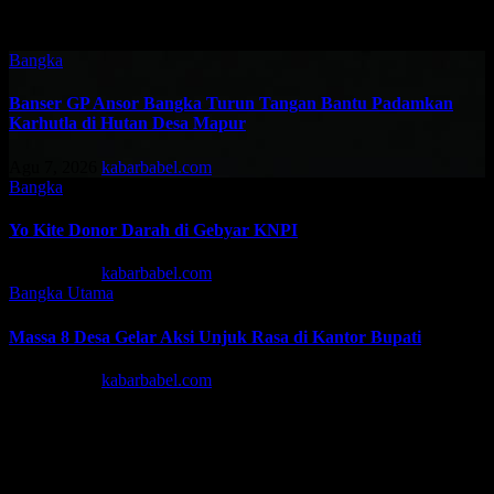
Related Post
Bangka
Banser GP Ansor Bangka Turun Tangan Bantu Padamkan
Karhutla di Hutan Desa Mapur
Agu 7, 2026
kabarbabel.com
Bangka
Yo Kite Donor Darah di Gebyar KNPI
Agu 6, 2026
kabarbabel.com
Bangka
Utama
Massa 8 Desa Gelar Aksi Unjuk Rasa di Kantor Bupati
Agu 6, 2026
kabarbabel.com
Tinggalkan Balasan
Alamat email Anda tidak akan dipublikasikan.
Ruas yang wajib
ditandai
*