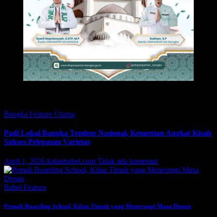
Featured
Bangka
Feature
Utama
Padi Lokal Bangka Tembus Nasional, Kementan Angkat Kisah
Sukses Pelepasan Varietas
April 1, 2026
kabarbabel.com
Tidak ada komentar
Babel
Feature
Pemali Boarding School, Kilau Timah yang Menerangi Masa Depan