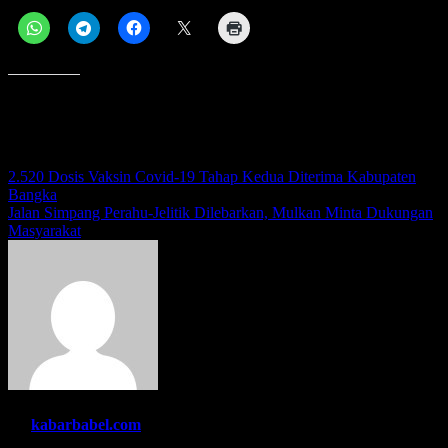
Menyukai ini:
Navigasi
2.520 Dosis Vaksin Covid-19 Tahap Kedua Diterima Kabupaten
Bangka
pos
Jalan Simpang Perahu-Jelitik Dilebarkan, Mulkan Minta Dukungan
Masyarakat
By
kabarbabel.com