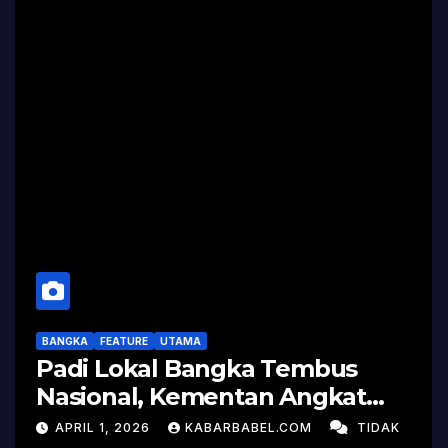
BANGKA
FEATURE
UTAMA
Padi Lokal Bangka Tembus
Nasional, Kementan Angkat
Kisah Sukses Pelepasan
APRIL 1, 2026
KABARBABEL.COM
TIDAK