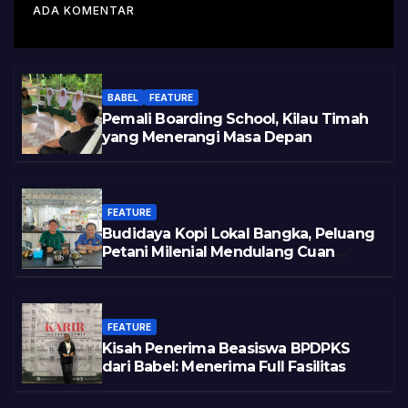
Varietas
ADA KOMENTAR
BABEL
FEATURE
Pemali Boarding School, Kilau Timah
yang Menerangi Masa Depan
FEATURE
Budidaya Kopi Lokal Bangka, Peluang
Petani Milenial Mendulang Cuan
Pasca Tambang
FEATURE
Kisah Penerima Beasiswa BPDPKS
dari Babel: Menerima Full Fasilitas