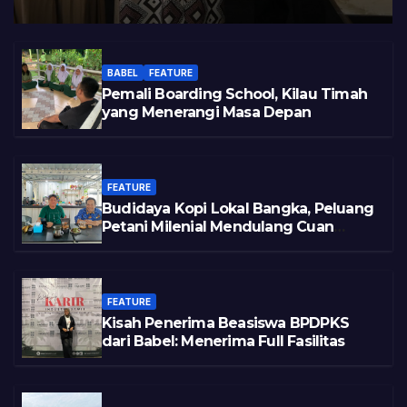
BABEL
FEATURE
Pemali Boarding School, Kilau Timah
yang Menerangi Masa Depan
FEATURE
Budidaya Kopi Lokal Bangka, Peluang
Petani Milenial Mendulang Cuan
Pasca Tambang
FEATURE
Kisah Penerima Beasiswa BPDPKS
dari Babel: Menerima Full Fasilitas