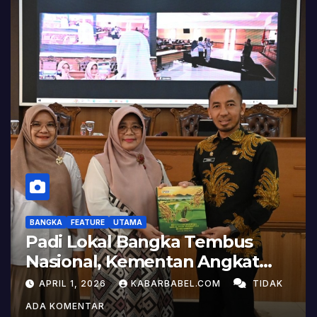
BANGKA
FEATURE
UTAMA
Padi Lokal Bangka Tembus
Nasional, Kementan Angkat
Kisah Sukses Pelepasan
APRIL 1, 2026
KABARBABEL.COM
TIDAK
Varietas
ADA KOMENTAR