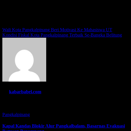
Menyukai ini:
Navigasi
Wali Kota Pangkalpinang Beri Motivasi Ke Mahasiswa UT
Kondisi Fiskal Kota Pangkalpinang Terbaik Se-Bangka Belitung
pos
By
kabarbabel.com
Related Post
Pangkalpinang
Kapal Kandas Blokir Alur Pangkalbalam, Basarnas Evakuasi