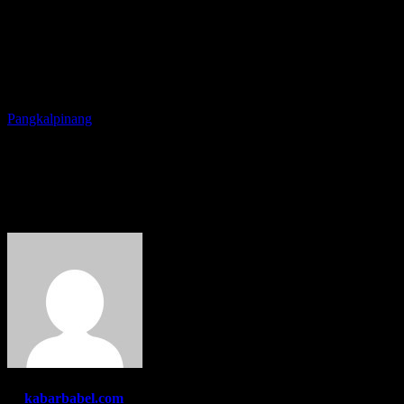
Pangkalpinang
Wako Molen Beberkan
Sejumlah Pencapaian
By
kabarbabel.com