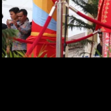
Pangkalpinang – Dalam rangka hari jadi Pangkalpinang yang ke-
266 tahun, Pemerintah Kota Pangkalpinang gelar upacara
peringatan di Halaman Kantor Wali Kota Pangkalpinang, Minggu
(17/9/2023). Bertindak selaku inspektur upacara Wali Kota
Pangkalpinang, Dr. H. Maulan Aklil atau yang akrab disapa Bang
Molen.
“Tak terasa pengabdian kami membangun Kota Pangkalpinang ini
sudah di ujung masa jabatan, tentu dengan segala suka dan dukanya.
Selama 5 tahun kepemimpinan saya telah banyak capaian-capaian
yang kita raih dan rangka mewujudkan visi Kota Pangkalpinang