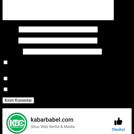
Nama
*
Email
*
Situs Web
Simpan nama, email, dan situs web saya pada peramban ini
untuk komentar saya berikutnya.
Beritahu saya akan tindak lanjut komentar melalui surel.
Beritahu saya akan tulisan baru melalui surel.