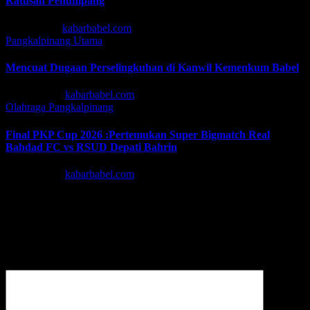
Ratusan Penumpang
Jul 13, 2026
kabarbabel.com
Pangkalpinang
Utama
Mencuat Dugaan Perselingkuhan di Kanwil Kemenkum Babel
Jun 30, 2026
kabarbabel.com
Olahraga
Pangkalpinang
Final PKP Cup 2026 :Pertemukan Super Bigmatch Real
Bahdad FC vs RSUD Depati Bahrin
Jun 19, 2026
kabarbabel.com
Tinggalkan Balasan
Alamat email Anda tidak akan dipublikasikan.
Ruas yang wajib
ditandai
*
Komentar
*