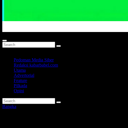
Portal Berita Masa Kini
Pedoman Media Siber
Redaksi kabarbabel.com
Utama
Advertorial
Feature
Pilkada
Opini
Bangka
Pendaftaran Jalan Santai Bang