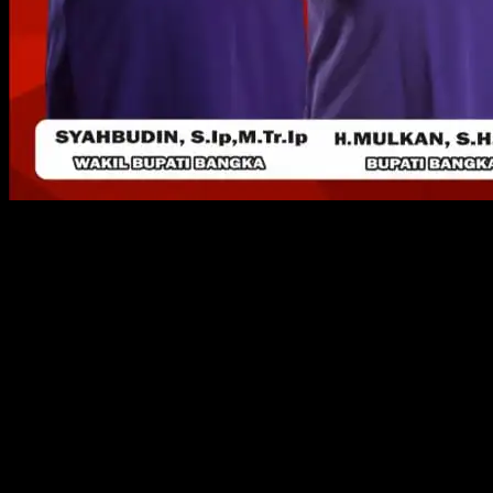
SUNGAILIAT, KABARBABEL.COM – Dalam rangkaian Pesta Rakyat Ba
Honda Brio yang dipersembahkan Honda Niaga Bangka dan Lima un
Demikian diungkapkan Sekda Kabupaten Bangka Drs H Andi Hudirma
Sekda Bangka juga mengungkapkan bila Selain Mobil, ada juga 5 motor
Kemudian ada vocer menginap di novilla, vocer menginap di tanjung 
Kabar baiknya, untuk peserta 10 ribu pertama mendapatkan popmie gr
untuk dipegang ke stand pop mie, dan akan diberikan popmie siap san
Nah, untuk pembelian kupon jalan sehat ini tidak dibatasi, baik usi
Pembelian kupon jalan sehat dilakukan di beberapa titik di Kabupat