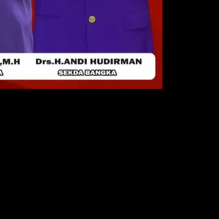
ngka Setara ke 5 tahun Kabupaten Bangka tahun 2023, Pemkab Ban
it sepeda motor Honda persembahan Honda Babel.
n selaku penanggung jawab Pesta Rakyat Bangka Setara Kabupaten B
,5 sepeda, 5 mesin cuci 5kulkas,5 tv, 3 magic com,3 setrika dan door
pesona, vocer menginap di Mangunggal, vocer makan di dobel U. Dan b
atis yang disiapkan di Halaman kantor Bupati Bangka disaat peserta m
tap,” ujarnya.
a, tempat dan banyaknya. ” Kita buka untuk umum, mau yang di Pangkalp
en Bangka. Yakni, kantor Bupati Bangka, camat Sungailiat, camat Pem