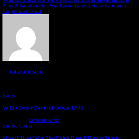
Navigasi
Penanaman Sagu Jadi Solusi Pengolahan Lahan Bekas Tambang
Pemkab Bangka Gelar Pesta Rakyat Bangka Setara Kabupaten
pos
Bangka tahun 2023
By
kabarbabel.com
Related Post
Bangka
Yo Kite Donor Darah di Gebyar KNPI
Agu 6, 2026
kabarbabel.com
Bangka
Utama
Massa 8 Desa Gelar Aksi Unjuk Rasa di Kantor Bupati