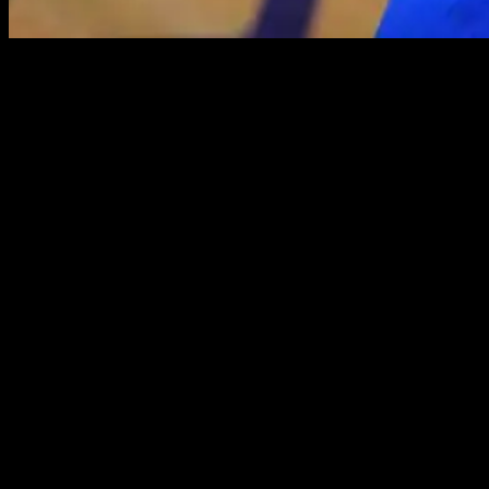
SUNGAILIAT – Bantuan Penerangan Jalan Umum (PJU) Tenaga
Surya (TS) dari Kementerian ESDM sejatinya dimanfaatkan untuk
kepentingan masyarakat. Namun kenyataannya sebagian PJU TS
yang dibagikan oleh Kementerian EDSM itu justru ada yang
dimanfaatkan untuk kepentingan pribadi.
Seperti halnya, bantuan PJU TS yang diperuntukkan untuk
kepentingan masyarakat Desa Bukit Layang justru diduga dinikmati
oleh Andry mantan kepala Desa Bukit Layang sekaligus bacaleg
DPRD Bangka dari partai Golkar.
Mendengarkan penjelasan pak Andry, bahwa pemasangan PJU TS
di Tempat “Agro wisata ” lahan exs tambang pasca timah, harusnya
kita semua mendukung & mensupport ada pemuda kreatif dari desa
yang belajar membuat terobosan baru dari mayoritas penambang
timah ke Agro wisata yg banyak membantu pelaku UMKM,
Peternak Ayam Ulu, pembudidayaan Ikan Air Tawar, dll
Adi Putra Ketua DPD KNPI Kabupaten Bangka mengatakan KNPI
siap” back up “apabila ada pihak2 ingin membatasi pergerakan
pemuda demi kemajuan Negeri
“KNPI siap” back up “apabila ada pihak2 ingin membatasi