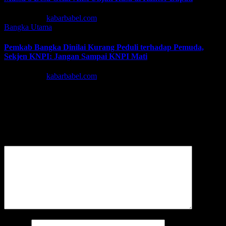
Agu 6, 2026
kabarbabel.com
Bangka
Utama
Pemkab Bangka Dinilai Kurang Peduli terhadap Pemuda,
Sekjen KNPI: Jangan Sampai KNPI Mati
Agu 5, 2026
kabarbabel.com
Tinggalkan Balasan
Alamat email Anda tidak akan dipublikasikan.
Ruas yang wajib
ditandai
*
Komentar
*
Nama
*