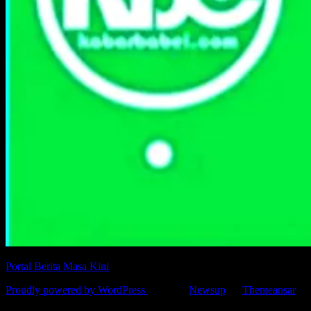
Portal Berita Masa Kini
Proudly powered by WordPress
|
Theme:
Newsup
by
Themeansar
.