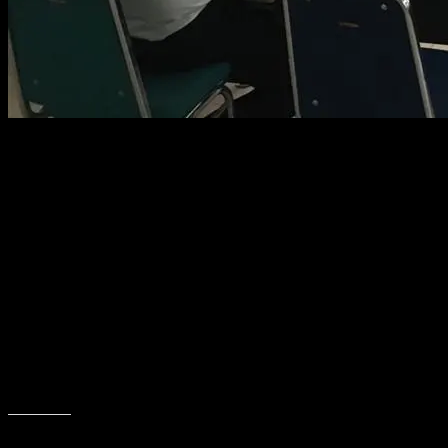
PANGKALPINANG, KABARBABEL.COM – Pemerintah Kota (Pemkot) Pa
Pencegahan Sapu Bersih Pungli, Rabu (7/6).
Kegiatan turut dihadiri Kejari Kota Pangkalpinang, Polresta Kota P
Ketua Tim Saber Pungli Kota Pangkalpinang yang juga Wakapolrest
melaksanakan kegiatan-kegiatan tim saber pungli Kota Pangkalpinang
AKBP Rendra menambahkan, dalam waktu dekat mulai bulan depan ak
“Hal ini sebagai upaya kita dalam mencegah pungli dan kita bisa me
aman dari pungli,” sebutnya.
Sementara, Asisten Administrasi Umum, Agus Fendi menyebutkan, den
pungli.
Bagikan ini: