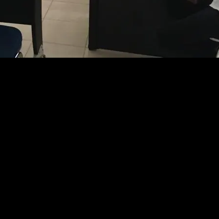
ngkalpinang serius dalam menangani Pungutan Liar (Pungli) di
angkalpinang, Kesbangpol dan Satpol PP Kota Pangkalpinang.
a Kota Pangkalpinang AKBP Rendra Okta Dinata mengatakan, berdasa
. “Kegiatan kita jangan sampai ada yang kosong. Kita melakukan suatu
an diadakan sosialisasi di Kecamatan Pangkalbalam dan Kecamatan l
lakukan efek jera maupun kita lakukan pembinaan. Kita hidupkan kemba
gan pengalaman semua patut adanya program dan melakukan sosialisas