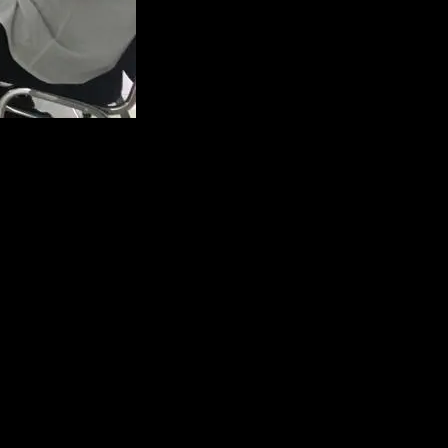
 Kota Pangkalpinang dengan membentuk Tim Pengendalian dan
rkan SK Wali Kota Pangkalpinang sebagai dasar hukum dalam
 aksi dalam rangka tim saber pungli Kota Pangkalpinang,” ujarnya.
ainnya sehingga masyarakat bisa memberikan masukan sarannya.
li hotline dan medsos kita. Kita ingin menjamin Kota Pangkalpinang
i di kecamatan atau objek strategis lainnya dalam pencegahan