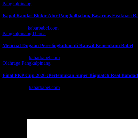
Pangkalpinang
Kapal Kandas Blokir Alur Pangkalbalam, Basarnas Evakuasi 
Jul 13, 2026
kabarbabel.com
Pangkalpinang
Utama
Mencuat Dugaan Perselingkuhan di Kanwil Kemenkum Babel
Jun 30, 2026
kabarbabel.com
Olahraga
Pangkalpinang
Final PKP Cup 2026 :Pertemukan Super Bigmatch Real Bahda
Jun 19, 2026
kabarbabel.com
Tinggalkan Balasan
Alamat email Anda tidak akan dipublikasikan.
Ruas yang wajib ditan