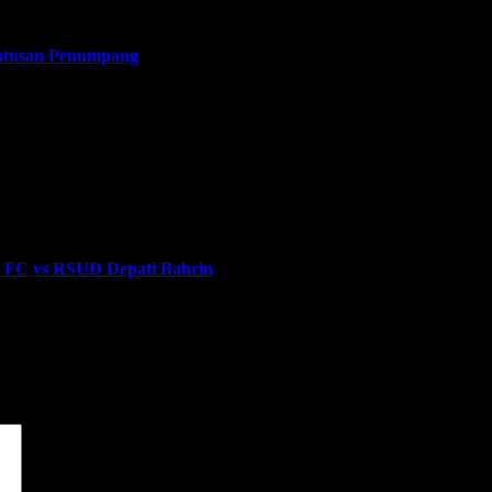
Ratusan Penumpang
d FC vs RSUD Depati Bahrin
dai
*