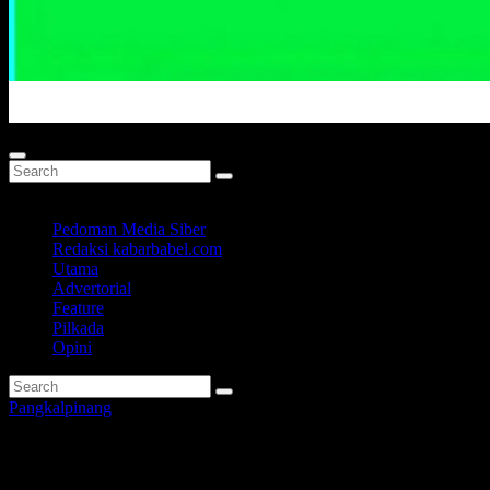
Portal Berita Masa Kini
Pedoman Media Siber
Redaksi kabarbabel.com
Utama
Advertorial
Feature
Pilkada
Opini
Pangkalpinang
Tim Pengendalian dan Pencega