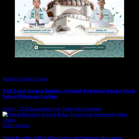
Featured
Bangka
Feature
Utama
Padi Lokal Bangka Tembus Nasional, Kementan Angkat Kisah
Sukses Pelepasan Varietas
April 1, 2026
kabarbabel.com
Tidak ada komentar
Babel
Feature
Pemali Boarding School, Kilau Timah yang Menerangi Masa Depan