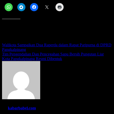
Menyukai ini:
Navigasi
Walikota Sampaikan Dua Raperda dalam Rapat Paripurna di DPRD
Pangkalpinang
pos
Tim Pengendalian Dan Pencegahan Sapu Bersih Pungutan Liar
Kota Pangkalpinang Resmi Dibentuk
By
kabarbabel.com