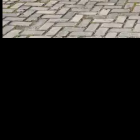
PANGKALPINANG, KABARBABEL.COM – Sekda Kota
Pangkalpinang, Mie Go menjadi pembina apel memperingati Hari
Lingkungan Hidup Sedunia di halaman kantor Dinas Lingkungan
Hidup Kota Pangkalpinang, Senin (5/6).
Di hadapan peserta apel, Mie Go membacakan sambutan Menteri
Lingkungan Hidup dan Kehutanan pada peringatan Hari
Lingkungan Hidup Sedunia yang diselenggarakan setiap tanggal 5
Juni, dimulai ketika Majelis Umum PBB tahun 1972 menetapkan 5
Juni sebagai Hari Lingkungan Hidup Sedunia pada saat Konferensi
Stockholm.
“Akhirnya saya mengajak untuk kita terus menggalakkan berbagai
langkah dan upaya untuk mendorong kehidupan yang berkelanjutan
secara kondusif agar lingkungan sehat,” kata Mie Go membacakan
sambutan Menteri LHK.