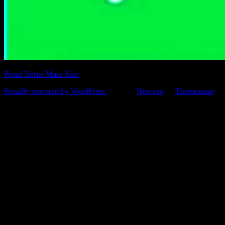
Portal Berita Masa Kini
Proudly powered by WordPress
|
Theme:
Newsup
by
Themeansar
.