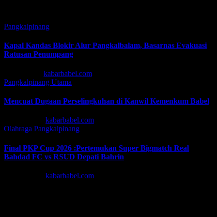
Related Post
Pangkalpinang
Kapal Kandas Blokir Alur Pangkalbalam, Basarnas Evakuasi
Ratusan Penumpang
Jul 13, 2026
kabarbabel.com
Pangkalpinang
Utama
Mencuat Dugaan Perselingkuhan di Kanwil Kemenkum Babel
Jun 30, 2026
kabarbabel.com
Olahraga
Pangkalpinang
Final PKP Cup 2026 :Pertemukan Super Bigmatch Real
Bahdad FC vs RSUD Depati Bahrin
Jun 19, 2026
kabarbabel.com
Tinggalkan Balasan
Alamat email Anda tidak akan dipublikasikan.
Ruas yang wajib