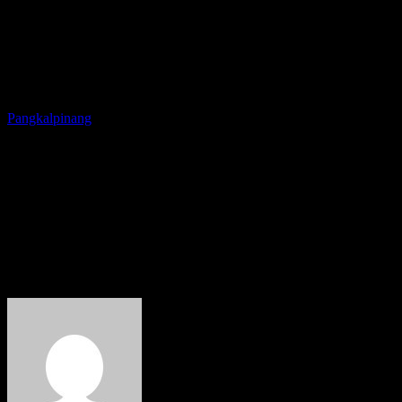
Pangkalpinang
Seluruh Petugas Kebersihan di
Pangkalpinang Kompak
Peringati Hari Lingkungan
Hidup Sedunia