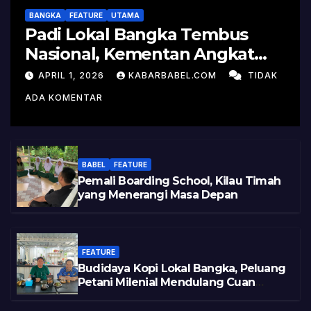
BANGKA
FEATURE
UTAMA
Padi Lokal Bangka Tembus
Nasional, Kementan Angkat
Kisah Sukses Pelepasan
APRIL 1, 2026
KABARBABEL.COM
TIDAK
Varietas
ADA KOMENTAR
BABEL
FEATURE
Pemali Boarding School, Kilau Timah
yang Menerangi Masa Depan
FEATURE
Budidaya Kopi Lokal Bangka, Peluang
Petani Milenial Mendulang Cuan
Pasca Tambang