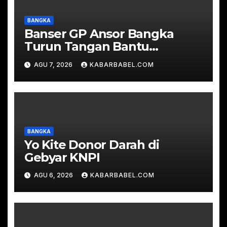
BANGKA
Banser GP Ansor Bangka
Turun Tangan Bantu
Padamkan Karhutla di Hutan
AGU 7, 2026
KABARBABEL.COM
Desa Mapur
BANGKA
Yo Kite Donor Darah di
Gebyar KNPI
AGU 6, 2026
KABARBABEL.COM