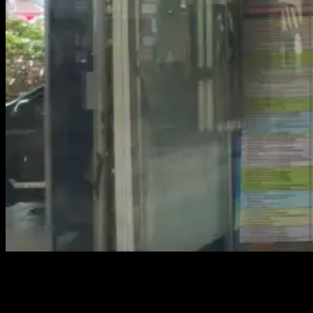
TOBOALI, KABARBABEL.COM – Hingga saat ini hanya ada
dua unit kapal yang beroperasi di Pelabuhan Sadai, Kecamatan
Tukaksadai, Kabupaten Bangka Selatan (Basel), Provinsi Bangka
Belitung (Babel). Diantaranya Kapal Motor Penyeberangan (KMP)