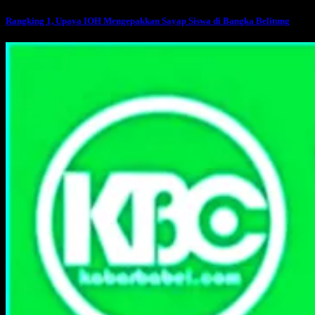
Rangking 1, Upaya IOH Mengepakkan Sayap Siswa di Bangka Belitung