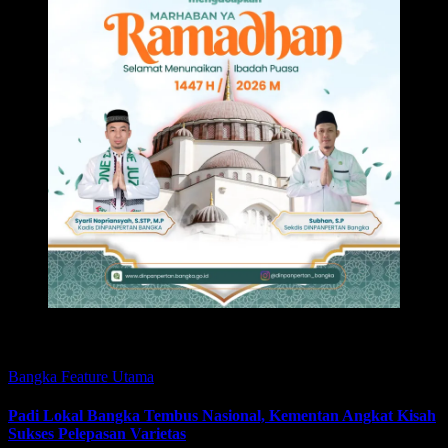
Featured
Bangka
Feature
Utama
Padi Lokal Bangka Tembus Nasional, Kementan Angkat Kisah
Sukses Pelepasan Varietas