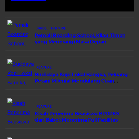
BABEL
FEATURE
Pemali Boarding School, Kilau Timah
yang Menerangi Masa Depan
FEATURE
Budidaya Kopi Lokal Bangka, Peluang
Petani Milenial Mendulang Cuan
Pasca Tambang
FEATURE
Kisah Penerima Beasiswa BPDPKS
dari Babel: Menerima Full Fasilitas