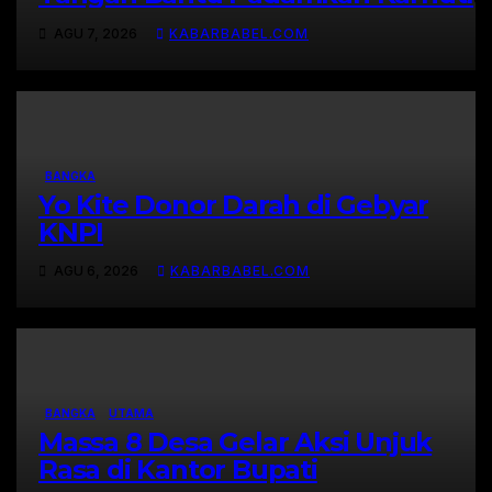
di Hutan Desa Mapur
AGU 7, 2026
KABARBABEL.COM
BANGKA
Yo Kite Donor Darah di Gebyar
KNPI
AGU 6, 2026
KABARBABEL.COM
BANGKA
UTAMA
Massa 8 Desa Gelar Aksi Unjuk
Rasa di Kantor Bupati