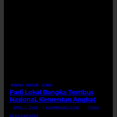
BANGKA
FEATURE
UTAMA
Padi Lokal Bangka Tembus
Nasional, Kementan Angkat
Kisah Sukses Pelepasan
APRIL 1, 2026
KABARBABEL.COM
TIDAK
Varietas
ADA KOMENTAR