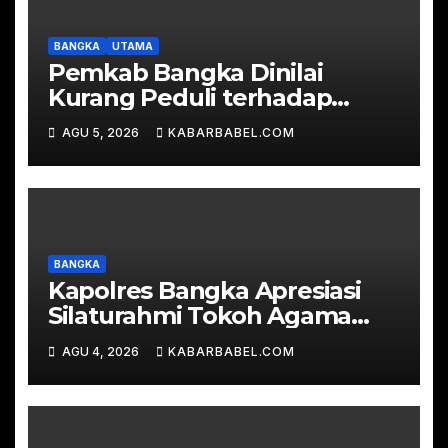
BANGKA
UTAMA
Pemkab Bangka Dinilai
Kurang Peduli terhadap
Pemuda, Sekjen KNPI:
AGU 5, 2026
KABARBABEL.COM
Jangan Sampai KNPI Mati
BANGKA
Kapolres Bangka Apresiasi
Silaturahmi Tokoh Agama
FKUB, Ajak Jaga Kerukunan
AGU 4, 2026
KABARBABEL.COM
dan Kondusivitas Daerah