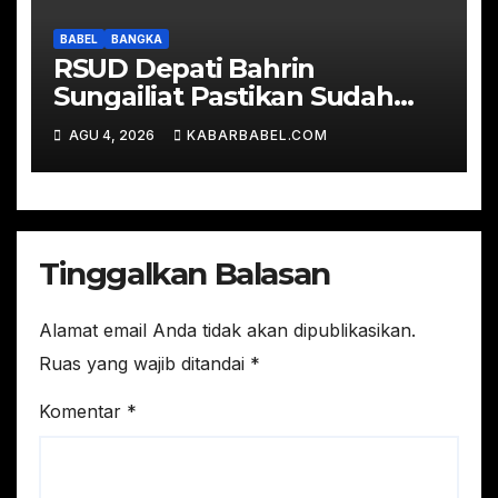
BABEL
BANGKA
RSUD Depati Bahrin
Sungailiat Pastikan Sudah
Tindaklanjuti Temuan BPK
AGU 4, 2026
KABARBABEL.COM
Tinggalkan Balasan
Alamat email Anda tidak akan dipublikasikan.
Ruas yang wajib ditandai
*
Komentar
*