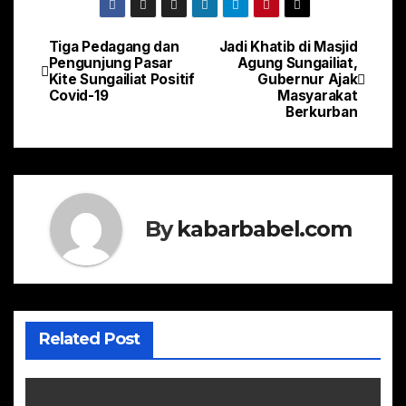
Tiga Pedagang dan
Jadi Khatib di Masjid
Navigasi
Pengunjung Pasar
Agung Sungailiat,
Kite Sungailiat Positif
Gubernur Ajak
pos
Covid-19
Masyarakat
Berkurban
By
kabarbabel.com
Related Post