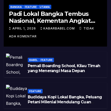
BANGKA
FEATURE
UTAMA
Padi Lokal Bangka Tembus
Nasional, Kementan Angkat
Kisah Sukses Pelepasan
APRIL 1, 2026
KABARBABEL.COM
TIDAK
Varietas
ADA KOMENTAR
BABEL
FEATURE
Pemali Boarding School, Kilau Timah
yang Menerangi Masa Depan
FEATURE
Budidaya Kopi Lokal Bangka, Peluang
Petani Milenial Mendulang Cuan
Pasca Tambang