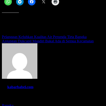
Menyukai ini:
Navigasi
Pelanggan Keluhkan Kualitas Air Perumda Tirta Bangka
Anjungan Dukcapil Mandiri Bakal Ada di Semua Kecamatan
pos
By
kabarbabel.com
Related Post
Bangka