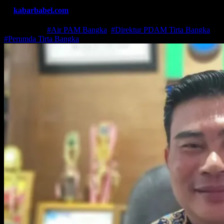
By
kabarbabel.com
Jun 21, 2021
#Air PAM Bangka
,
#Direktur PDAM Tirta Bangka
,
#Perumda Tirta Bangka