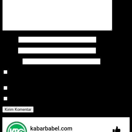
Nama
*
Email
*
Situs Web
Simpan nama, email, dan situs web saya pada peramban ini
untuk komentar saya berikutnya.
Beritahu saya akan tindak lanjut komentar melalui surel.
Beritahu saya akan tulisan baru melalui surel.