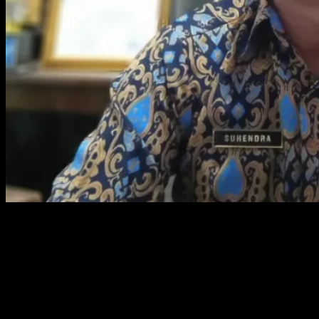
Direktur Perumda Tirta Bangka Suhendra.
SUNGAILIAT, KABARBABEL.COM – Perumda Tirta Bangka
merespon cepat terkait keluhan kualitas air yang keruh dan tak
lancar.
Direktur Perumda Tirta Bangka Suhendra dikonfirmasi menjelaskan,
saat ini pihaknya sedang menindaklanjuti informasi tersebut.
“Terima kasih infonya. Saat ini tim sedang di lokasi,” kata