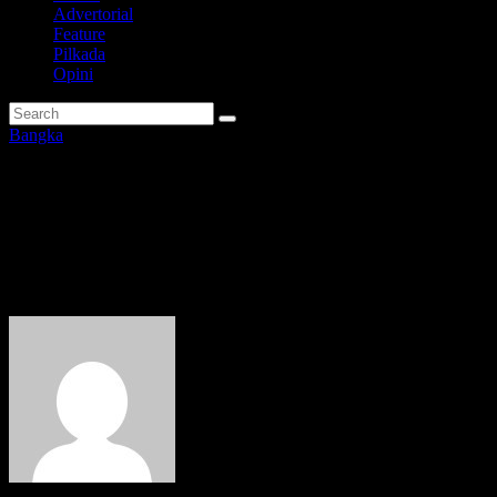
Advertorial
Feature
Pilkada
Opini
Bangka
Terkait Keluhan Air PAM,
Direktur Tirta Bangka :Ada
Pencucian Pipa