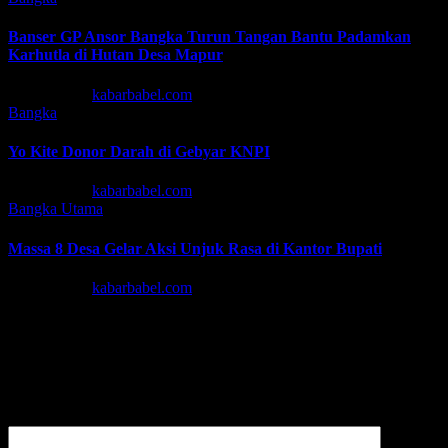
Banser GP Ansor Bangka Turun Tangan Bantu Padamkan
Karhutla di Hutan Desa Mapur
Agu 7, 2026
kabarbabel.com
Bangka
Yo Kite Donor Darah di Gebyar KNPI
Agu 6, 2026
kabarbabel.com
Bangka
Utama
Massa 8 Desa Gelar Aksi Unjuk Rasa di Kantor Bupati
Agu 6, 2026
kabarbabel.com
Tinggalkan Balasan
Alamat email Anda tidak akan dipublikasikan.
Ruas yang wajib
ditandai
*
Komentar
*