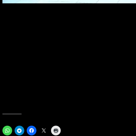
Kabupaten Bangka. Foto : Hairul/KABARBABEL.com
SUNGAILIAT, KABARBABEL.COM – Sebanyak 24 pelajar Sekolah Men
Kepala Dinas Pendidikan, Kepemudaan dan Olahraga Kabupaten Bangk
“Mereka ini sudah terseleksi. Mereka ini yang terbaik di tingkat kec
Rozali menjelaskan, KSN digelar bertujuan sebagai wahana kompetis
Bangka.
“Peserta terbaik akan kembali ikut serta dalam KSN tingkat provinsi.
Bupati Bangka Mulkan mengatakan, penyelenggaraan KSN sebagai b
“Kami memberikan dukungan serta apresiasi atas dilaksanakannya komp
secara sehat,” ingatnya.
Dikatakan Mulkan, murid murid ini merupakan suatu kebanggan karena
SDM yang berkualitas di masa depan.
Bagikan ini: