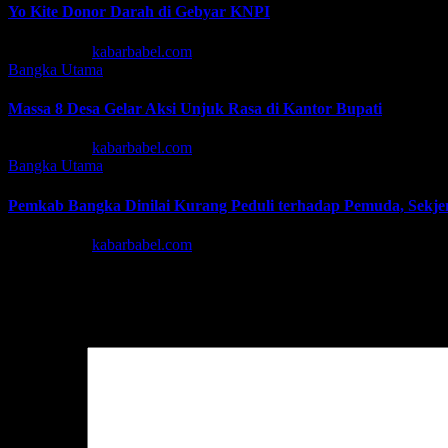
Yo Kite Donor Darah di Gebyar KNPI
Agu 6, 2026
kabarbabel.com
Bangka
Utama
Massa 8 Desa Gelar Aksi Unjuk Rasa di Kantor Bupati
Agu 6, 2026
kabarbabel.com
Bangka
Utama
Pemkab Bangka Dinilai Kurang Peduli terhadap Pemuda, Sekj
Agu 5, 2026
kabarbabel.com
Tinggalkan Balasan
Alamat email Anda tidak akan dipublikasikan.
Ruas yang wajib ditan