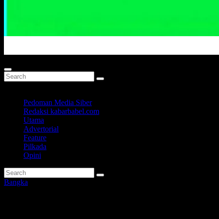
Portal Berita Masa Kini
Pedoman Media Siber
Redaksi kabarbabel.com
Utama
Advertorial
Feature
Pilkada
Opini
Bangka
Tingkatkan Mutu Pendidikan, 2