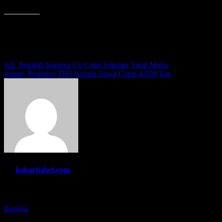
Menyukai ini:
Navigasi
Juli, Pemkab Bangka Uji Coba Sekolah Tatap Muka
Sehari, Produksi TBS Kelapa Sawit Capai 4.050 Ton
pos
By
kabarbabel.com
Related Post
Bangka