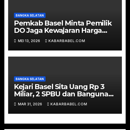
BANGKA SELATAN
Pemkab Basel Minta Pemilik
DO Jaga Kewajaran Harga
TBS
MEI 13, 2026
KABARBABEL.COM
BANGKA SELATAN
Kejari Basel Sita Uang Rp 3
Miliar, 2 SPBU dan Bangunan
Ruko dalam Perkara Korupsi
MAR 31, 2026
KABARBABEL.COM
Timah