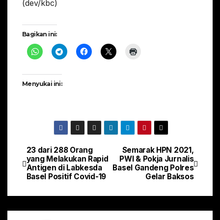
(dev/kbc)
Bagikan ini:
Menyukai ini:
23 dari 288 Orang
Semarak HPN 2021,
Navigasi
yang Melakukan Rapid
PWI & Pokja Jurnalis
Antigen di Labkesda
Basel Gandeng Polres
pos
Basel Positif Covid-19
Gelar Baksos