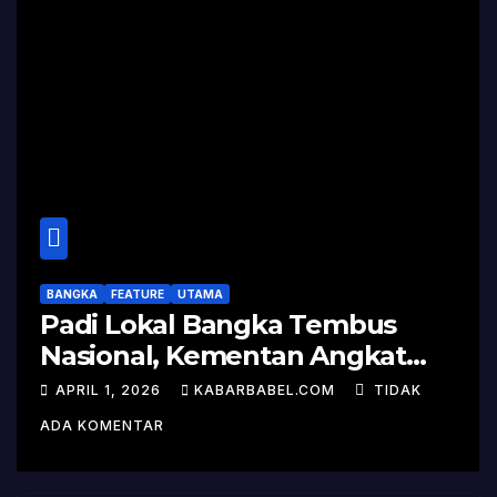
BANGKA
FEATURE
UTAMA
Padi Lokal Bangka Tembus
Nasional, Kementan Angkat
Kisah Sukses Pelepasan
APRIL 1, 2026
KABARBABEL.COM
TIDAK
Varietas
ADA KOMENTAR