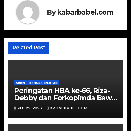
By
kabarbabel.com
Related Post
BABEL
BANGKA SELATAN
Peringatan HBA ke-66, Riza-
Debby dan Forkopimda Bawa
Tumpeng Sambangi Kejari
JUL 22, 2026
KABARBABEL.COM