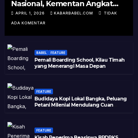
Nasional, Kementan Angkat
Kisah Sukses Pelepasan
APRIL 1, 2026
KABARBABEL.COM
TIDAK
Varietas
ADA KOMENTAR
BABEL
FEATURE
Pemali Boarding School, Kilau Timah
yang Menerangi Masa Depan
FEATURE
Budidaya Kopi Lokal Bangka, Peluang
Petani Milenial Mendulang Cuan
Pasca Tambang
FEATURE
Kisah Penerima Beasiswa BPDPKS