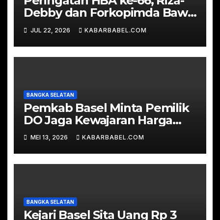
Peringatan HBA ke-66, Riza-
Debby dan Forkopimda Bawa
Tumpeng Sambangi Kejari
JUL 22, 2026
KABARBABEL.COM
BANGKA SELATAN
Pemkab Basel Minta Pemilik
DO Jaga Kewajaran Harga
TBS
MEI 13, 2026
KABARBABEL.COM
BANGKA SELATAN
Kejari Basel Sita Uang Rp 3