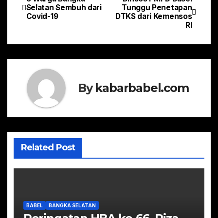
Navigasi
Selatan Sembuh dari
Tunggu Penetapan
Covid-19
DTKS dari Kemensos
pos
RI
By
kabarbabel.com
Related Post
BABEL
BANGKA SELATAN