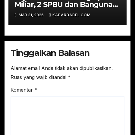
Miliar, 2 SPBU dan Bangunan
Ruko dalam Perkara Korupsi
MAR 31, 2026
KABARBABEL.COM
Timah
Tinggalkan Balasan
Alamat email Anda tidak akan dipublikasikan.
Ruas yang wajib ditandai
*
Komentar
*