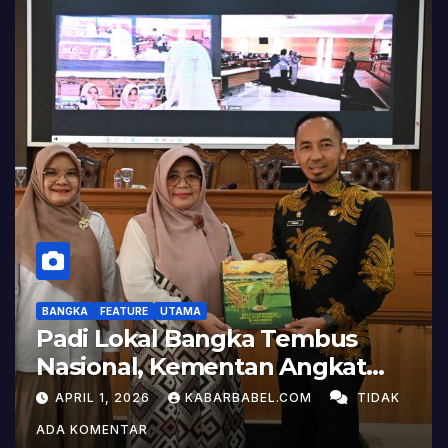
BANGKA
FEATURE
UTAMA
Padi Lokal Bangka Tembus
Nasional, Kementan Angkat
Kisah Sukses Pelepasan
APRIL 1, 2026
KABARBABEL.COM
TIDAK
Varietas
ADA KOMENTAR