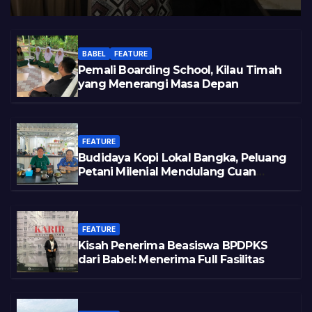
BABEL
FEATURE
Pemali Boarding School, Kilau Timah
yang Menerangi Masa Depan
FEATURE
Budidaya Kopi Lokal Bangka, Peluang
Petani Milenial Mendulang Cuan
Pasca Tambang
FEATURE
Kisah Penerima Beasiswa BPDPKS
dari Babel: Menerima Full Fasilitas