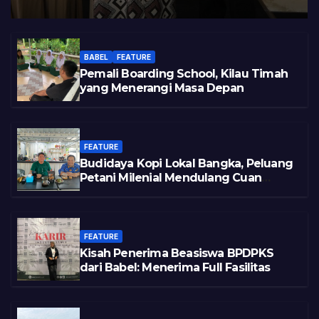
BABEL
FEATURE
Pemali Boarding School, Kilau Timah
yang Menerangi Masa Depan
FEATURE
Budidaya Kopi Lokal Bangka, Peluang
Petani Milenial Mendulang Cuan
Pasca Tambang
FEATURE
Kisah Penerima Beasiswa BPDPKS
dari Babel: Menerima Full Fasilitas