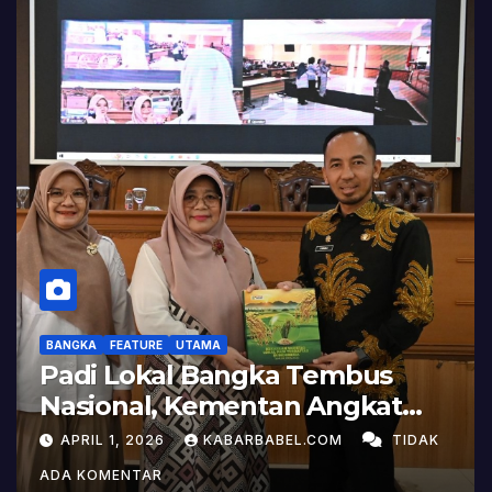
BANGKA
FEATURE
UTAMA
Padi Lokal Bangka Tembus
Nasional, Kementan Angkat
Kisah Sukses Pelepasan
APRIL 1, 2026
KABARBABEL.COM
TIDAK
Varietas
ADA KOMENTAR