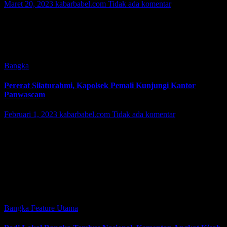
Maret 20, 2023
kabarbabel.com
Tidak ada komentar
SUNGAILIAT, KABARBABEL.COM – Panitia Pengawas Pemilu
Kecamatan (Panwascam) Pemali menggelar bimbingan teknis bagi 6
Petugas Kelurahan Desa (PKD) di Hotel Manunggal Sungailiat,
Senin (20/3). Bimtek digelar kata Ketua Panwascam Pemali…
Bangka
Pererat Silaturahmi, Kapolsek Pemali Kunjungi Kantor
Panwascam
Februari 1, 2023
kabarbabel.com
Tidak ada komentar
PEMALI, KABARBABEL.COM – Pererat silaturahmi, Kapolsek
Pemali IPDA Rusdi Yunial dan jajaran mengunjungi Kantor Panitia
Pengawas Kecamatan (Panwascam) Pemali, Rabu (1/2/2023).
Kunjungan diterima langsung Ketua Panwascam Pemali Dedi
Damhuri dan…
Featured
Bangka
Feature
Utama