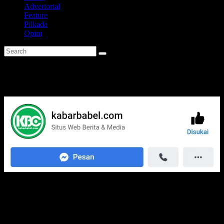
Advertorial
Feature
Pilkada
Opini
Tag:
Pengawas Pemilu Pemali
Media Jaringan Kami: