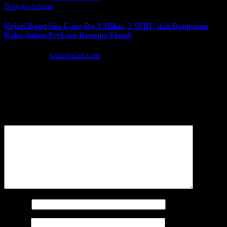
Bangka Selatan
Kejari Basel Sita Uang Rp 3 Miliar, 2 SPBU dan Bangunan
Ruko dalam Perkara Korupsi Timah
Mar 31, 2026
kabarbabel.com
Tinggalkan Balasan
Alamat email Anda tidak akan dipublikasikan.
Ruas yang wajib
ditandai
*
Komentar
*
Nama
*
Email
*